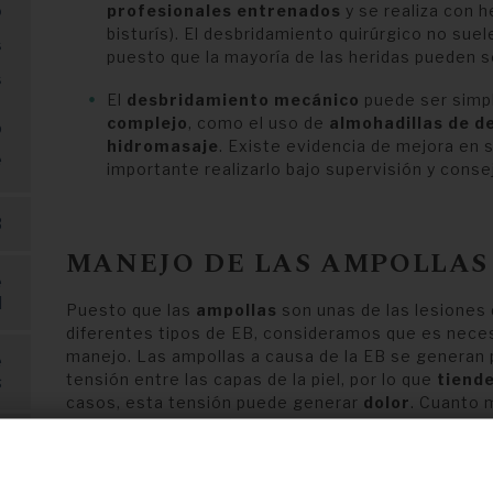
o
profesionales entrenados
y se realiza con h
bisturís). El desbridamiento quirúrgico no sue
s
puesto que la mayoría de las heridas pueden 
s
El
desbridamiento mecánico
puede ser simp
complejo
, como el uso de
almohadillas de d
o
hidromasaje
. Existe evidencia de mejora en 
e
importante realizarlo bajo supervisión y conse
B
MANEJO DE LAS AMPOLLAS
e
l
Puesto que las
ampollas
son unas de las lesiones 
diferentes tipos de EB, consideramos que es nece
manejo. Las ampollas a causa de la EB se generan
e
tensión entre las capas de la piel, por lo que
tiende
s
casos, esta tensión puede generar
dolor
. Cuanto 
herida posterior, así que deberemos
vaciarla
tan p
s
su tamaño. Por esto, en los casos en los que la amp
s
recomienda vaciar mediante la
técnica de punció