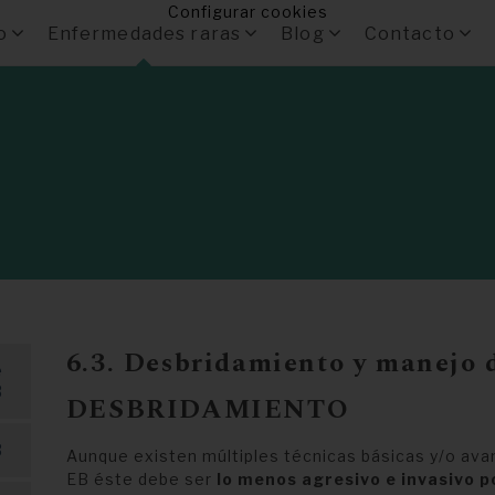
Configurar cookies
o
Enfermedades raras
Blog
Contacto
a
6.3. Desbridamiento y manejo 
e
B
DESBRIDAMIENTO
B
Aunque existen múltiples técnicas básicas y/o av
EB éste debe ser
lo menos agresivo e invasivo p