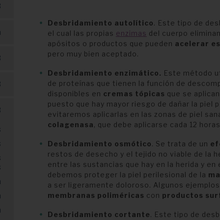
B
Desbridamiento autolítico
. Este tipo de de
a
el cual las propias
enzimas
del cuerpo eliminan
apósitos o productos que pueden
acelerar e
pero muy bien aceptado.
B
Desbridamiento enzimático.
Este método ut
de proteínas que tienen la función de descomp
B
disponibles en
cremas tópicas
que se aplican
puesto que hay mayor riesgo de dañar la piel p
B
evitaremos aplicarlas en las zonas de piel sa
colagenasa
, que debe aplicarse cada 12 hora
s
s
Desbridamiento osmótico
. Se trata de un
ef
restos de desecho y el tejido no viable de la h
s
entre las sustancias que hay en la herida y en
s
debemos proteger la piel perilesional de la
ma
a
a ser ligeramente doloroso. Algunos ejemplos
a
membranas poliméricas
con
productos sur
a
Desbridamiento cortante
. Este tipo de des