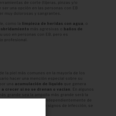
erramientas de corte (tijeras, pinzas y/o
le ser una opción en las personas con EB
ser muy dolorosas y sangrantes.
le, como la
limpieza de heridas con agua
, o
esbridamiento
más agresivas o
baños de
su uso en personas con EB, pero es
jo profesional.
de la piel más comunes en la mayoría de los
sario hacer una mención especial sobre su
 por una
acumulación de líquido
que genera
 a crecer si no se drenan o vacían
. En algunos
más grande sea la ampolla más grande será la
ronto como la veamos independientemente de
olla está “intacta” y sin signos de infección, se
n con aguja
(Figura 8):