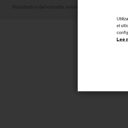
Resultados del estudio sobre epidermólisis bullos
de Rare Common
Utili
el si
confi
Lee n