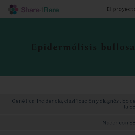
El proyect
Pasar
al
contenido
principal
Epidermólisis bullos
Genética, incidencia, clasificación y diagnóstico d
la E
Nacer con E