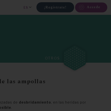
Accede
¡Regístrate!
ES
OTROS
de las ampollas
anzadas de
desbridamiento
, en las heridas por
osible
.