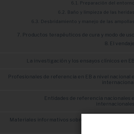
6.1. Preparación del entorn
6.2. Baño y limpieza de las herida
6.3. Desbridamiento y manejo de las ampolla
7. Productos terapéuticos de cura y modo de us
8. El vendaj
La investigación y los ensayos clínicos en E
Profesionales de referencia en EB a nivel nacional 
internaciona
Entidades de referencia nacionales 
internacionale
Materiales informativos sobre la EB para paciente
y profesionale