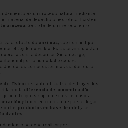
sbridamiento es un proceso natural mediante
 el material de desecho o necrótico. Existen
ste proceso
. Se trata de un método lento
iliza el efecto de
enzimas
, que son un tipo
oner el tejido no viable. Estas enzimas están
 sobre la zona a desbridar. Sin embargo,
erilesional por la humedad excesiva,
na. Uno de los compuestos más usados es la
s.
ecto físico
mediante el cual se destruyen los
erida por la
diferencia de concentración
 el producto que se aplica. En estos casos
ceración
y tener en cuenta que puede llegar
 son los
productos en base de miel
y las
factantes
.
bridamiento se debe realizar por