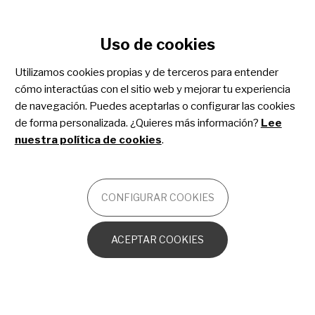
Configurar cookies
Uso de cookies
Pasar
al
Utilizamos cookies propias y de terceros para entender
contenido
Cuidados paliativos
cómo interactúas con el sitio web y mejorar tu experiencia
principal
de navegación. Puedes aceptarlas o configurar las cookies
pediátricos
de forma personalizada. ¿Quieres más información?
Lee
nuestra política de cookies
.
OTROS
CONFIGURAR COOKIES
Acompañamiento a la familia
ACEPTAR COOKIES
Encontrar información confiable
¿Dónde se cuidará a mi hijo?