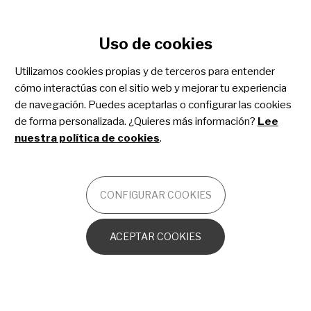
Configurar cookies
Uso de cookies
Pasar
al
Utilizamos cookies propias y de terceros para entender
contenido
Cuidados paliativos
cómo interactúas con el sitio web y mejorar tu experiencia
principal
de navegación. Puedes aceptarlas o configurar las cookies
pediátricos
de forma personalizada. ¿Quieres más información?
Lee
nuestra política de cookies
.
OTROS
CONFIGURAR COOKIES
Acompañamiento a la familia
ACEPTAR COOKIES
Encontrar información confiable
¿Dónde se cuidará a mi hijo?