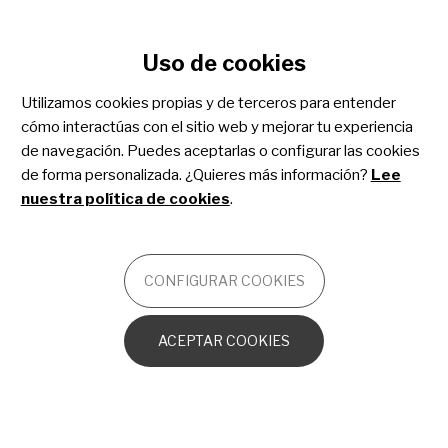
Configurar cookies
Uso de cookies
Pasar
al
Utilizamos cookies propias y de terceros para entender
contenido
cómo interactúas con el sitio web y mejorar tu experiencia
principal
Anomalías vasculares
de navegación. Puedes aceptarlas o configurar las cookies
de forma personalizada. ¿Quieres más información?
Lee
nuestra política de cookies
.
OTROS
CONFIGURAR COOKIES
Introducción al sistema vascular
ACEPTAR COOKIES
Tumores y malformaciones vasculares
1. Tumores vasculares
1.1. Hemangioma infantil