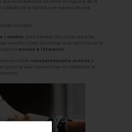
o que normalmente no tiene la mayoría de la
l cuidado de la familia o el manejo de una
peñan su papel.
te
y
mediar
para cambiar las cosas para las
an sencillo como presionar a un servicio en la
l para el
acceso a fármacos
.
ensores están
constantemente activos
y
el grupo al que representan se mantiene al
nciernen.