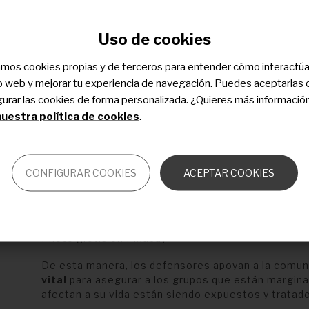
l
e
Uso de cookies
e
zamos cookies propias y de terceros para entender cómo interactú
tio web y mejorar tu experiencia de navegación. Puedes aceptarlas 
s
gurar las cookies de forma personalizada. ¿Quieres más informació
uestra política de cookies
.
CONFIGURAR COOKIES
ACEPTAR COOKIES
Photo gratis en Pixabay
De esta manera, los defensores apoyan a la comun
vital
para asegurar a los grupos que están margin
afectan a su vida están siendo expuestos y tratad