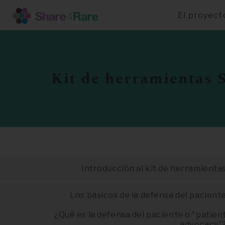
El proyect
Pasar
al
contenido
principal
Kit de herramientas 
Introducción al kit de herramienta
Los básicos de la defensa del pacient
¿Qué es la defensa del paciente o "patien
advocacy"