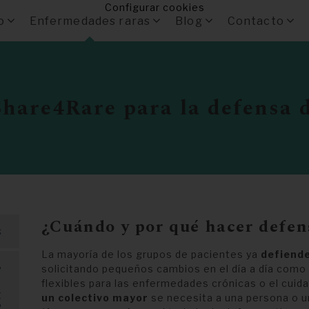
Configurar cookies
o
Enfermedades raras
Blog
Contacto
Share4Rare para la defensa d
¿Cuándo y por qué hacer defen
s
La mayoría de los grupos de pacientes ya
defiende
e
solicitando pequeños cambios en el día a día como
flexibles para las enfermedades crónicas o el cuid
t
un colectivo mayor
se necesita a una persona o u
?