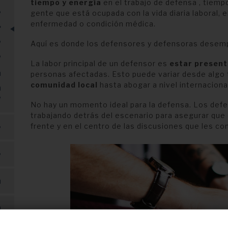
tiempo y energía
en el trabajo de defensa , tiemp
gente que está ocupada con la vida diaria laboral, e
?
enfermedad o condición médica.
?
?
Aquí es donde los defensores y defensoras desem
?
La labor principal de un defensor es
estar presen
a
personas afectadas. Esto puede variar desde algo t
comunidad local
hasta abogar a nivel internaciona
a
e
No hay un momento ideal para la defensa. Los def
trabajando detrás del escenario para asegurar que 
frente y en el centro de las discusiones que les co
e
e
n
n