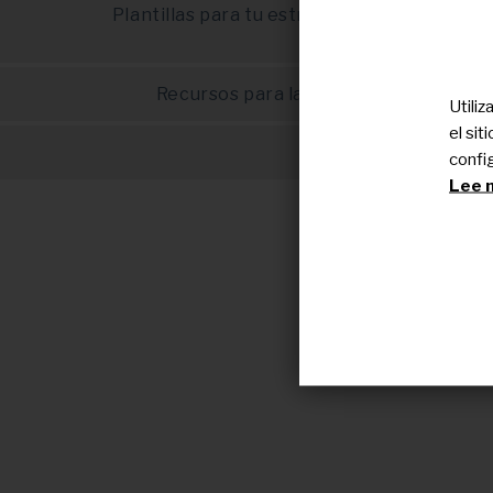
Plantillas para tu estrategia de defensa de
pacient
Recursos para la defensa del pacient
Utili
el si
Agradecimiento
confi
Lee n