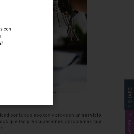
as con
o
n?
SHARE
idad por la que abogan y proveen un
servicio
ados que las preocupaciones y problemas que
os.