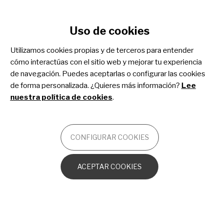
Configurar cookies
Uso de cookies
Pasar
Enfermedades
al
Utilizamos cookies propias y de terceros para entender
contenido
Neurodegenerativas por
cómo interactúas con el sitio web y mejorar tu experiencia
principal
de navegación. Puedes aceptarlas o configurar las cookies
Acumulación Cerebral de
de forma personalizada. ¿Quieres más información?
Lee
Hierro (ENACH)
nuestra política de cookies
.
OTROS
CONFIGURAR COOKIES
Bases genéticas y moleculares de las ENACH
ACEPTAR COOKIES
Primeros síntomas de las ENACH
Diagnóstico de las ENACH