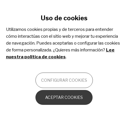
Configurar cookies
Uso de cookies
Pasar
al
Utilizamos cookies propias y de terceros para entender
contenido
cómo interactúas con el sitio web y mejorar tu experiencia
principal
Xeroderma pigmentosum
de navegación. Puedes aceptarlas o configurar las cookies
de forma personalizada. ¿Quieres más información?
Lee
nuestra política de cookies
.
ONCOLOGÍA
CONFIGURAR COOKIES
Introducción a la piel humana
ACEPTAR COOKIES
¿Qué es Xeroderma Pigmentosum?
Tipos de XP
XP y el cáncer de piel