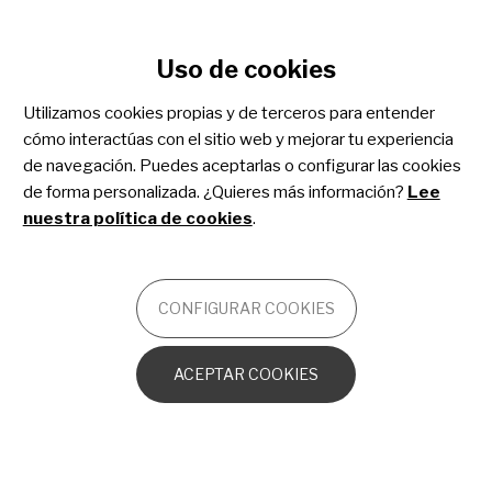
Configurar cookies
Uso de cookies
Pasar
al
Utilizamos cookies propias y de terceros para entender
contenido
cómo interactúas con el sitio web y mejorar tu experiencia
principal
Melanoma pediátrico
de navegación. Puedes aceptarlas o configurar las cookies
de forma personalizada. ¿Quieres más información?
Lee
nuestra política de cookies
.
ONCOLOGÍA
CONFIGURAR COOKIES
Introducción a la piel humana
ACEPTAR COOKIES
¿Qué es el cáncer?
¿Qué es el melanoma?