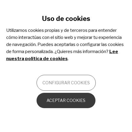
Configurar cookies
Uso de cookies
Pasar
al
Utilizamos cookies propias y de terceros para entender
Gliomatosis cerebri
contenido
cómo interactúas con el sitio web y mejorar tu experiencia
principal
de navegación. Puedes aceptarlas o configurar las cookies
de forma personalizada. ¿Quieres más información?
Lee
ONCOLOGÍA
nuestra política de cookies
.
Introducción
CONFIGURAR COOKIES
Que le diagnostiquen gliomatosis cerebri a tu hijo o
ACEPTAR COOKIES
hija puede dar miedo. Sin embargo, sabemos que las
familias informadas y empoderadas son capaces de
gestionar mejor la convivencia con la enfermedad. Al
proveerte con esta información, esperamos que
aprendas lo que nosotros sabemos de la enfermedad