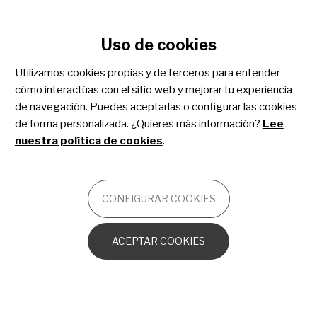
Configurar cookies
Uso de cookies
Pasar
al
Utilizamos cookies propias y de terceros para entender
New study 2020
contenido
cómo interactúas con el sitio web y mejorar tu experiencia
principal
de navegación. Puedes aceptarlas o configurar las cookies
A better
de forma personalizada. ¿Quieres más información?
Lee
nuestra política de cookies
.
understanding of
paediatric rare
CONFIGURAR COOKIES
tumours
ACEPTAR COOKIES
MOTIVACIÓN