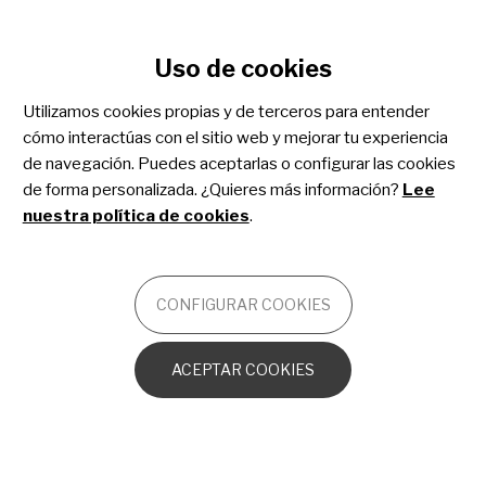
Configurar cookies
Uso de cookies
Pasar
al
Utilizamos cookies propias y de terceros para entender
contenido
cómo interactúas con el sitio web y mejorar tu experiencia
principal
Síndrome de Kabuki
de navegación. Puedes aceptarlas o configurar las cookies
de forma personalizada. ¿Quieres más información?
Lee
nuestra política de cookies
.
OTROS
CONFIGURAR COOKIES
El síndrome de Kabuki desde el punto de
vista neurológico
ACEPTAR COOKIES
El “escenario” genético en el síndrome de
Kabuki
Problemas inmunológicos en el síndrome de