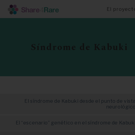
El proyect
Pasar
al
contenido
principal
Síndrome de Kabuki
El síndrome de Kabuki desde el punto de vist
neurológic
El “escenario” genético en el síndrome de Kabuk