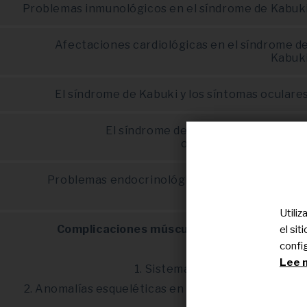
Problemas inmunológicos en el síndrome de Kabuk
Afectaciones cardiológicas en el síndrome d
Kabuk
El síndrome de Kabuki y los síntomas oculare
El síndrome de Kabuki y los síntoma
otorrinolaringológico
Problemas endocrinológicos en el síndrome d
Kabuk
Utili
Complicaciones músculo-esqueléticas en e
el si
síndrome de Kabuk
confi
Lee n
1. Sistema musculo-esquelétic
2. Anomalías esqueléticas en el síndrome de Kabuk