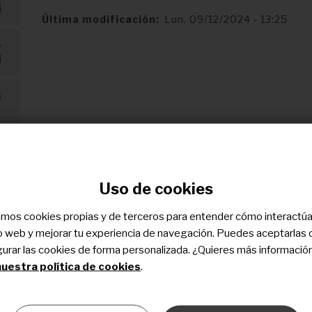
i
Última modificación
Lun, 09/12/2024 - 13:25
e
i
s
s
s
e
Uso de cookies
i
zamos cookies propias y de terceros para entender cómo interactú
l
tio web y mejorar tu experiencia de navegación. Puedes aceptarlas 
i
gurar las cookies de forma personalizada. ¿Quieres más informació
uestra política de cookies
.
o
i