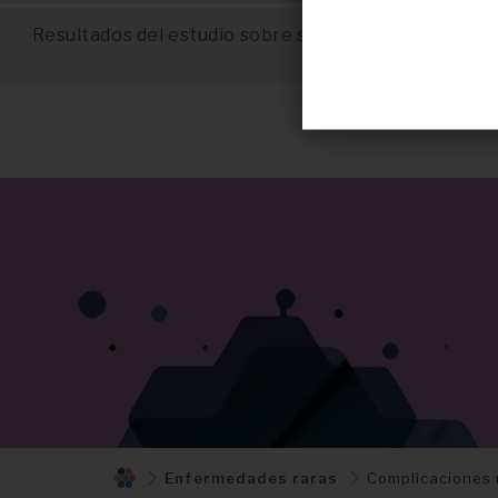
Resultados del estudio sobre síndrome de Kabuki d
Rare Common
Enfermedades raras
Complicaciones 