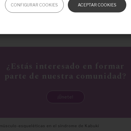
CONFIGURAR COOKIES
ACEPTAR COOKIES
e
s
Anterior
¿Estás interesado en formar
parte de nuestra comunidad?
¡Únete!
músculo-esqueléticas en el síndrome de Kabuki