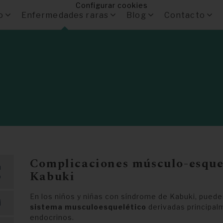
Configurar cookies
o
Enfermedades raras
Blog
Contacto
Complicaciones músculo-esquel
a
Kabuki
o
En los niños y niñas con síndrome de Kabuki, pued
i
sistema musculoesquelético
derivadas principal
endocrinos.