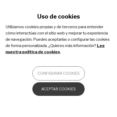
Configurar cookies
Uso de cookies
Pasar
al
Utilizamos cookies propias y de terceros para entender
Síndrome de Kabuki
contenido
cómo interactúas con el sitio web y mejorar tu experiencia
principal
de navegación. Puedes aceptarlas o configurar las cookies
de forma personalizada. ¿Quieres más información?
Lee
OTROS
nuestra política de cookies
.
Introducción
CONFIGURAR COOKIES
El
síndrome de Kabuki
un trastorno del
ACEPTAR COOKIES
neurodesarrollo de origen genético caracterizado
por
discapacidad intelectual
,
malformaciones
en
vísceras (con frecuencia defectos
cardíacos
congénitos),
talla baja
postnatal, ciertas
anomalías
esqueléticas
y
rasgos faciales específicos
que