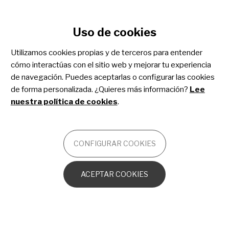
Configurar cookies
Uso de cookies
Pasar
Enfermedades Neurodegenerativas
al
Utilizamos cookies propias y de terceros para entender
por Acumulación Cerebral de Hierro
contenido
cómo interactúas con el sitio web y mejorar tu experiencia
(ENACH)
principal
de navegación. Puedes aceptarlas o configurar las cookies
de forma personalizada. ¿Quieres más información?
Lee
OTROS
nuestra política de cookies
.
Introducción
CONFIGURAR COOKIES
Las
Enfermedades Neurodegenerativas por
ACEPTAR COOKIES
Acumulación Cerebral de Hierro o ENACH
son un
grupo de enfermedades genéticas neurológicas poco
frecuentes que se caracterizan por la
acumulación
anormal de
hierro
en los ganglios basales del
cerebro
. El síntoma principal es