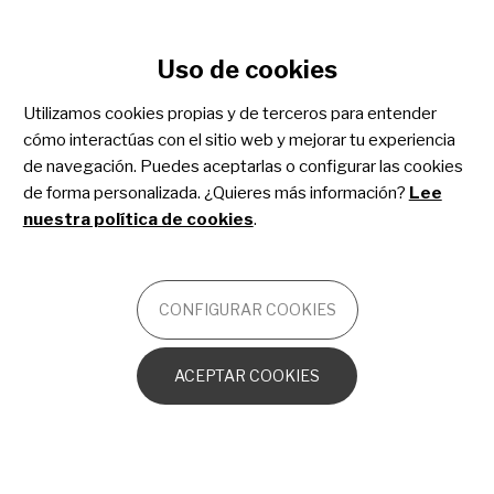
Configurar cookies
Uso de cookies
Pasar
al
Utilizamos cookies propias y de terceros para entender
contenido
cómo interactúas con el sitio web y mejorar tu experiencia
principal
Osteogénesis imperfecta
de navegación. Puedes aceptarlas o configurar las cookies
de forma personalizada. ¿Quieres más información?
Lee
nuestra política de cookies
.
OTROS
CONFIGURAR COOKIES
La OI desde el punto de vista molecular y
celular
ACEPTAR COOKIES
El hueso en la OI
Otros trastornos ortopédicos en la OI