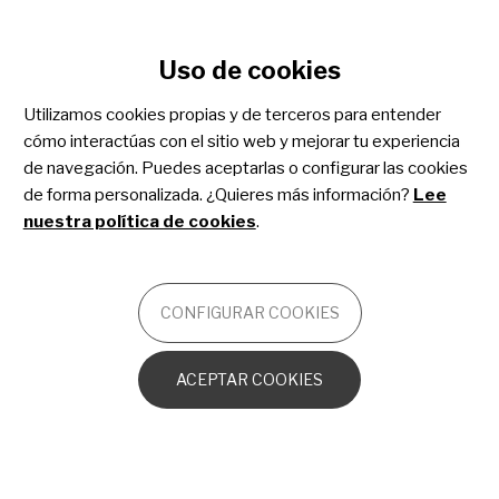
Configurar cookies
Uso de cookies
Pasar
al
Utilizamos cookies propias y de terceros para entender
Distrofia miotónica
contenido
cómo interactúas con el sitio web y mejorar tu experiencia
principal
de navegación. Puedes aceptarlas o configurar las cookies
de forma personalizada. ¿Quieres más información?
Lee
NEUROMUSCULAR
nuestra política de cookies
.
Introducción
CONFIGURAR COOKIES
ACEPTAR COOKIES
La distrofia miotónica es un trastorno genético. Se
clasifica como una enfermedad neuromuscular, pero
afecta muchos sistemas diferentes en el cuerpo, no
solo los músculos. El fallo genético que causa la
distrofia miotónica está presente al nacer, pero los