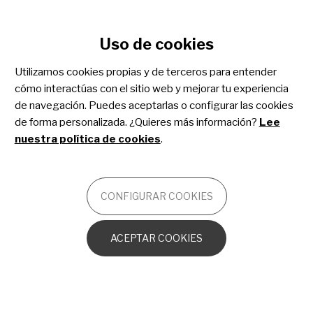
Configurar cookies
Uso de cookies
Pasar
al
Utilizamos cookies propias y de terceros para entender
contenido
ESTIBALIZ URARTE
cómo interactúas con el sitio web y mejorar tu experiencia
principal
MANAGER DE COMUNICACIÓN
de navegación. Puedes aceptarlas o configurar las cookies
Lun, 05/12/2022 -
de forma personalizada. ¿Quieres más información?
Lee
12:00
nuestra política de cookies
.
Pulseras Candela: impulsando la
investigación del cáncer infantil
CONFIGURAR COOKIES
desde 2013
ACEPTAR COOKIES