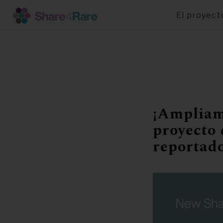
El proyect
Pasar
al
contenido
principal
¡Ampliamo
proyecto 
reportado