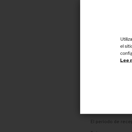
Utili
el si
confi
Lee n
Share4Rare es la 
personas cuidado
diversos estudios 
Proceso de 
El periodo de rec