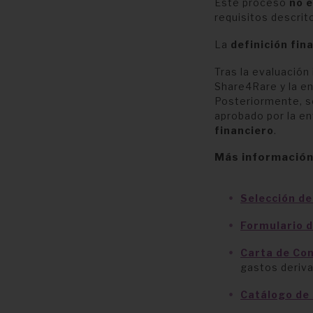
Este proceso
no 
requisitos descrit
La
definición fina
Tras la evaluación
Share4Rare y la en
Posteriormente, se
aprobado por la en
financiero
.
Más información
Selección d
Formulario d
Carta de Co
gastos deriva
Catálogo de 