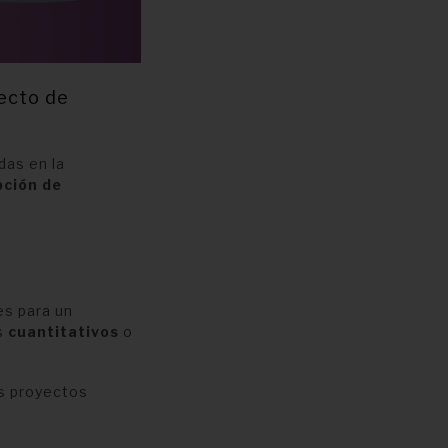
yecto de
das en la
pción de
es para un
os
cuantitativos
o
os proyectos