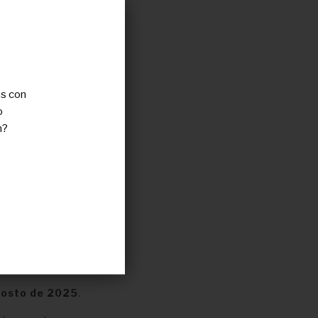
as con
o
n?
ual
pacientes o
us datos
en
gosto de 2025
.