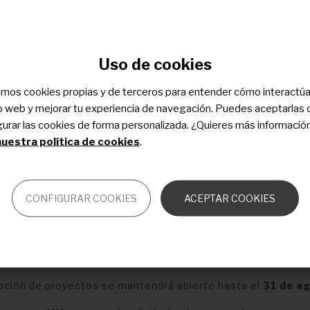
Uso de cookies
zamos cookies propias y de terceros para entender cómo interactú
tio web y mejorar tu experiencia de navegación. Puedes aceptarlas 
gurar las cookies de forma personalizada. ¿Quieres más informació
uestra política de cookies
.
plataforma de investigación en enfermedades raras en la c
CONFIGURAR COOKIES
ACEPTAR COOKIES
ras pueden contribuir de manera directa aportando s
de investigación planteados en la plataforma.
evaluación y selección
epción de proyectos se mantendrá abierto hasta el
31 de a