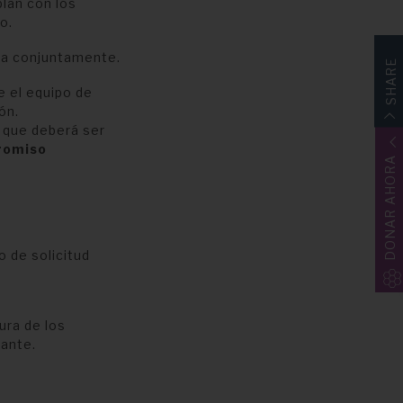
lan con los
o.
ada conjuntamente.
SHARE
e el equipo de
ón.
, que deberá ser
romiso
DONAR AHORA
o de solicitud
ura de los
tante.