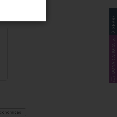
 colaboración que
SHARE
DONAR AHORA
-económicas