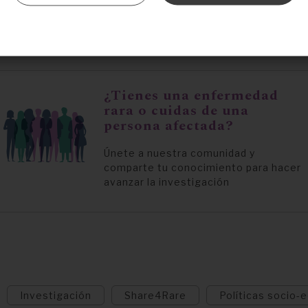
la noticia
:
Sant Joan de Déu y FEDER firman un convenio de
ntación de la Red Únicas
¿Tienes una enfermedad
rara o cuidas de una
persona afectada?
Únete a nuestra comunidad y
comparte tu conocimiento para hacer
avanzar la investigación
Investigación
Share4Rare
Políticas socio