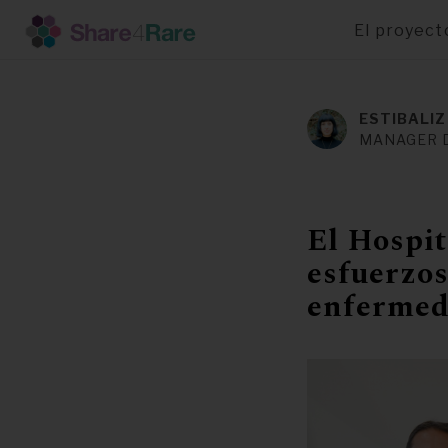
El proyect
Pasar
al
contenido
ESTIBALIZ
principal
MANAGER 
El Hospi
esfuerzos
enfermed