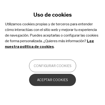
Configurar cookies
Uso de cookies
Pasar
al
Utilizamos cookies propias y de terceros para entender
contenido
ELISA MORA DE CHECA
cómo interactúas con el sitio web y mejorar tu experiencia
principal
GESTORA DE LA PLATAFORMA
de navegación. Puedes aceptarlas o configurar las cookies
Lun, 25/10/2021 -
de forma personalizada. ¿Quieres más información?
Lee
12:00
nuestra política de cookies
.
Estudio de Share4Rare sobre los
trastornos del sueño en menores
CONFIGURAR COOKIES
con el síndrome SYNGAP-1
ACEPTAR COOKIES