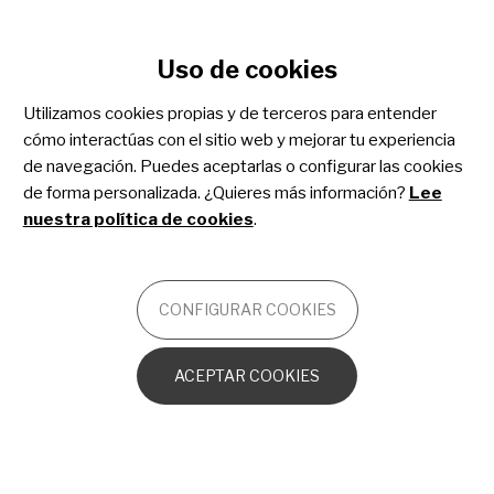
Configurar cookies
Uso de cookies
Pasar
al
Utilizamos cookies propias y de terceros para entender
contenido
REBECA RIBAS
cómo interactúas con el sitio web y mejorar tu experiencia
principal
COMMUNICATIONS MANAGER
de navegación. Puedes aceptarlas o configurar las cookies
Vie, 24/04/2026 -
de forma personalizada. ¿Quieres más información?
Lee
12:00
nuestra política de cookies
.
Capítulo 30 de "La Ciencia de lo
Singular": Errores congénitos de
CONFIGURAR COOKIES
la inmunidad
ACEPTAR COOKIES