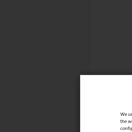
We us
the w
confi