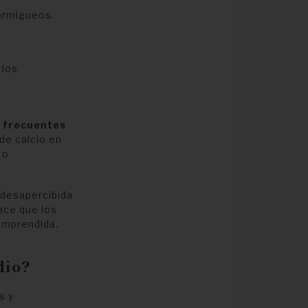
hormigueos.
 los
 frecuentes
de calcio en
 o
 desapercibida
ace que los
comprendida.
dio?
s y