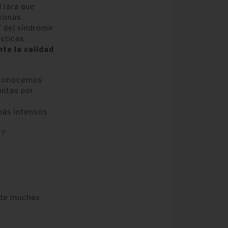
 rara que
sonas.
” del síndrome
ísticas
te la calidad
 conocemos
untas por
más intensos
s?
 de muchas