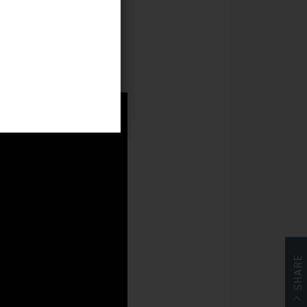
n Hipofam
, nos
esidad de
SHARE