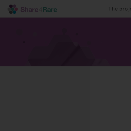
The proj
Skip
to
main
content