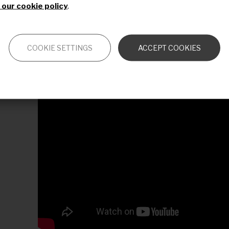
específicos.
our cookie policy
.
Antonio Cabrera, presidente de la Asociació
explica en este vídeo de dónde partimos y la nec
COOKIE SETTINGS
ACCEPT COOKIES
hacer y participar en este estudio: