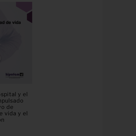
spital y el
impulsado
vo de
e vida y el
on