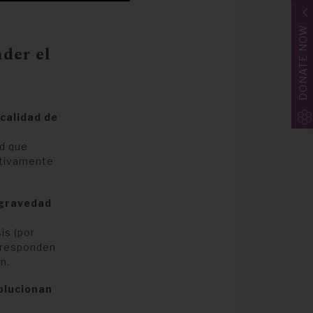
DONATE NOW
der el
calidad de
ad que
etivamente
 gravedad
is (por
rresponden
n.
olucionan