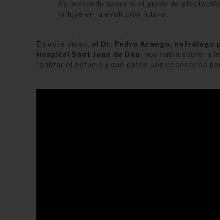
Se pretende saber si el grado de afectación 
influye en la evolución futura.
En este vídeo, el
Dr. Pedro Arango, nefrólogo 
Hospital Sant Joan de Déu
, nos habla sobre la 
realizar el estudio y qué datos son necesarios pa