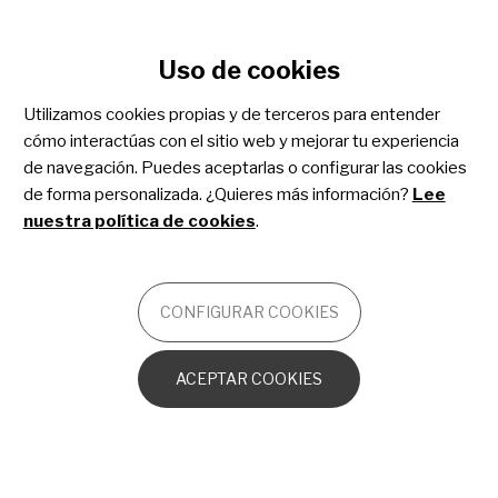
Configurar cookies
Uso de cookies
Pasar
al
Utilizamos cookies propias y de terceros para entender
contenido
ESTIBALIZ URARTE
cómo interactúas con el sitio web y mejorar tu experiencia
principal
MANAGER DE COMUNICACIÓN
de navegación. Puedes aceptarlas o configurar las cookies
Mié, 04/12/2019 -
de forma personalizada. ¿Quieres más información?
Lee
12:00
nuestra política de cookies
.
Un mundo de sensaciones: la
historia de Bruna
CONFIGURAR COOKIES
ACEPTAR COOKIES