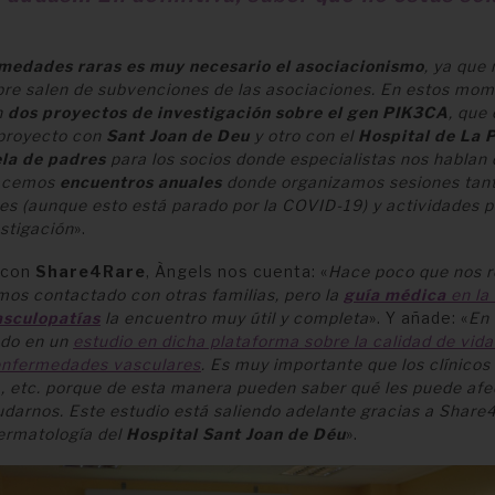
medades raras es muy necesario el asociacionismo
, ya que
bre salen de subvenciones de las asociaciones. En estos mom
n
dos proyectos de
investigación sobre el gen PIK3CA
, que
 proyecto con
Sant Joan de Deu
y otro con el
Hospital de La 
la de padres
para los socios donde especialistas nos hablan
hacemos
encuentros anuales
donde organizamos sesiones tant
es (aunque esto está parado por la COVID-19) y actividades 
estigación
».
 con
Share4Rare
, Àngels nos cuenta: «
Hace poco que nos r
s contactado con otras familias, pero la
guía médica
en la 
asculopatías
la encuentro muy útil y completa
». Y añade: «
En
ndo en un
estudio en dicha plataforma sobre la calidad de vida
enfermedades vasculares
. Es muy importante que los clínicos
…, etc. porque de esta manera pueden saber qué les puede afe
udarnos. Este estudio está saliendo adelante gracias a Share
Dermatología del
Hospital Sant Joan de Déu
».