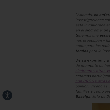
"
Además,
en enfer
investigaciones so
está involucrada e
en el síndrome: un
tenemos una
escue
nos preocupan y 
como para los padr
fondos
para la inv
De su experiencia
de momento no hemo
síndrome y otras
v
estamos participa
con PROS y otras 
opinión, vivencias
familias y cómo ay
Baselga
, Jefa de 