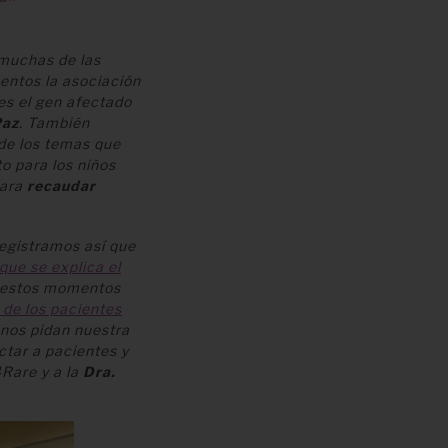
 muchas de las
entos la asociación
 es el gen afectado
Paz
. También
 de los temas que
o para los niños
para
recaudar
egistramos así que
que se explica el
 estos momentos
 de los pacientes
 nos pidan nuestra
ctar a pacientes y
4Rare y a la
Dra.