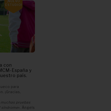
¡NUEVO
ESTUDIO!
a con
 MCM-España y
uestro país.
hueco para
n. ¡Gracias,
n muchas pruebas
l síndrome
». Àngels