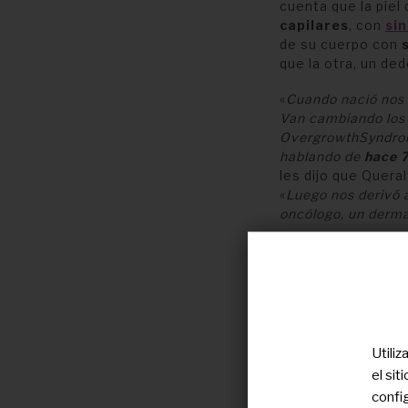
cuenta que la piel 
capilares
, con
sin
de su cuerpo con
que la otra, un ded
«
Cuando nació nos 
Van cambiando los
OvergrowthSyndrom
hablando de
hace 
les dijo que Quera
«
Luego nos derivó 
oncólogo, un derma
Utili
el si
confi