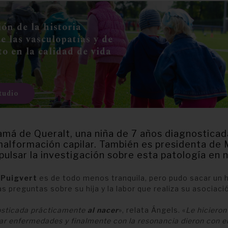
ón de la historia
e las vasculopatías y de
o en la calidad de vida
tudio
amá de Queralt, una niña de 7 años diagnosticad
alformación capilar. También es presidenta de
pulsar la investigación sobre esta patología en n
 Puigvert
es de todo menos tranquila, pero pudo sacar un 
 preguntas sobre su hija y la labor que realiza su asociació
osticada prácticamente
al nacer
», relata Ángels. «
Le hiciero
ar enfermedades y finalmente con la resonancia dieron con e