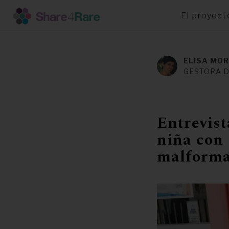
El proyect
Pasar
al
contenido
ELISA MOR
principal
GESTORA 
Entrevis
niña con
malforma