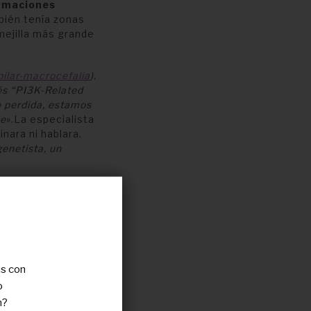
rmaciones
bién tenía zonas
 mejilla más grande
ilar-macrocefalia
).
lés “PI3K-Related
 perdida, estamos
me
».La especialista
nara ni hablara.
genetista, un
as con
o
n?