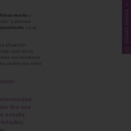
DONAR AHORA
lloras mucho
y
ción” y piensas
ependiente
, va al
na situación
Cada caso es un
padres nos hundimos
los padres los niños
España
:
enfermedad.
ias fue una
ue estaba
uietudes,
la»