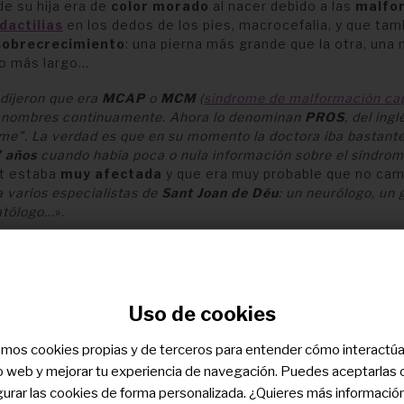
de su hija era de
color
morado
al nacer debido a las
malfo
dactilias
en los dedos de los pies, macrocefalia, y que tam
sobrecrecimiento
: una pierna más grande que la otra, una
o más largo...
dijeron que era
MCAP
o
MCM
(
síndrome de malformación cap
 nombres continuamente. Ahora lo denominan
PROS
, del ing
e”. La verdad es que en su momento la doctora iba bastante
7 años
cuando había poca o nula información sobre el síndro
lt estaba
muy afectada
y que era muy probable que no cami
a varios especialistas de
Sant Joan de Déu
: un neurólogo, un 
tólogo...
».
Uso de cookies
zamos cookies propias y de terceros para entender cómo interactú
tio web y mejorar tu experiencia de navegación. Puedes aceptarlas 
gurar las cookies de forma personalizada. ¿Quieres más informació