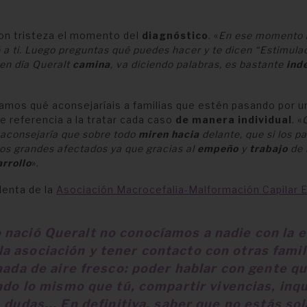
on tristeza el momento del
diagnóstico
. «
En ese momento
 a ti. Luego preguntas qué puedes hacer y te dicen “Estimula
en día Queralt
camina
, va diciendo palabras, es bastante
ind
amos qué aconsejaríais a familias que estén pasando por u
ce referencia a la tratar cada caso
de manera individual
. «
 aconsejaría que sobre todo
miren hacia
delante, que si los 
los grandes afectados ya que gracias al
empeño
y
trabajo
de 
rrollo
».
denta de la
Asociación Macrocefalia-Malformación Capilar 
 nació Queralt
no conocíamos a nadie
con la 
la asociación y
tener contacto con otras famil
ada de aire fresco
: poder hablar con gente q
do lo mismo que tú, compartir vivencias, inq
dudas... En definitiva, saber que no estás so