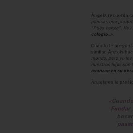
Àngels recuerda c
piensas que porqué
“Pues venga”. Hoy 
colegio
…
».
Cuando le pregunt
similar, Àngels ha
mundo, pero yo les
nuestros hijos son 
avanzan en su desa
Àngels es la presi
«C
uando
Fundar 
bocan
pasan