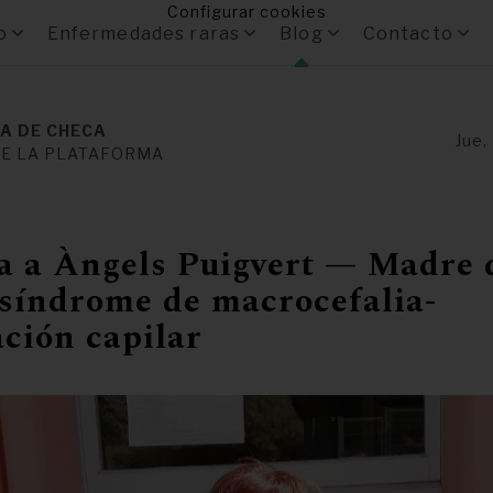
Configurar cookies
o
Enfermedades raras
Blog
Contacto
A DE CHECA
Jue,
DE LA PLATAFORMA
ta a Àngels Puigvert — Madre 
 síndrome de macrocefalia-
ción capilar