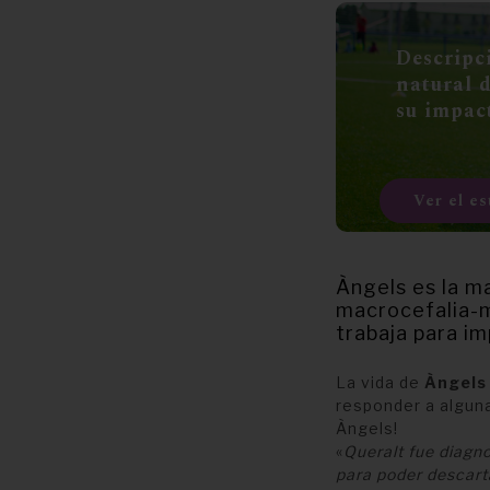
Descripci
natural d
su impact
Ver el es
Àngels es la m
macrocefalia-m
trabaja para im
La vida de
Àngels
responder a algunas
Àngels!
«
Queralt fue diagn
para poder descart