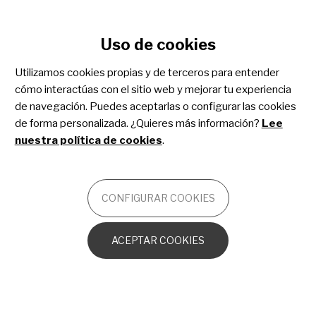
Configurar cookies
Uso de cookies
Pasar
al
Utilizamos cookies propias y de terceros para entender
contenido
ESTIBALIZ URARTE
cómo interactúas con el sitio web y mejorar tu experiencia
principal
MANAGER DE COMUNICACIÓN
de navegación. Puedes aceptarlas o configurar las cookies
Vie, 27/10/2023 -
de forma personalizada. ¿Quieres más información?
Lee
12:00
nuestra política de cookies
.
Capítulo 8 de “La Ciencia de lo
Singular”: el estudio de la calidad
CONFIGURAR COOKIES
de vida en personas con
enfermedades raras
ACEPTAR COOKIES