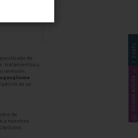
SHARE
agnosticado de
s, tratamientos y
n remisión.
raganglioma
DONAR AHORA
tigación de un
entro de
e a nuestros
capítulos.