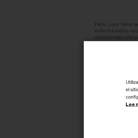
Pero, ¿qué tiene q
enfermedades rara
considerado una p
la
edad adulta
ta
y que apenas tien
De cáncer del desa
hablamos con
Sus
inmunoterapia C
paragangliomas
Utili
CNIO
y del
CIBER
el si
confi
Lee n