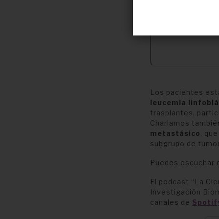
Los pacientes es
leucemia linfobl
trasplantes, parti
Charlamos tambié
metastásico
, qu
subgrupo de tumo
Puedes escuchar e
El podcast “La Cie
Investigación Bio
canales de
Spotif