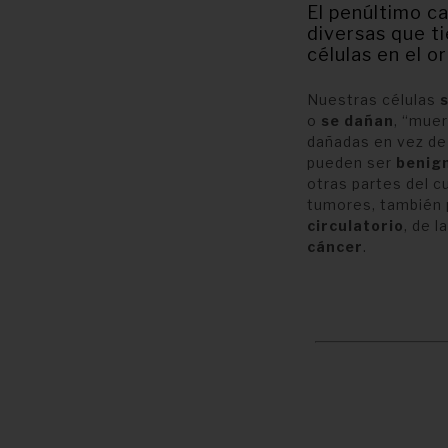
El penúltimo c
diversas que t
células en el o
Nuestras células
o
se dañan
, “muer
dañadas en vez de
pueden ser
benig
otras partes del 
tumores, también 
circulatorio
, de l
cáncer
.