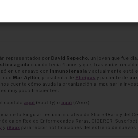
tán representados por
David Repecho
, un joven que fue di
ástica aguda
cuando tenía 4 años y que, tras varias recaída
cipó en un ensayo con
inmunoterapia
y actualmente está e
n con
Mar Ayllón
, presidenta de
Pheipas
y paciente de
pa
e nos cuenta cómo ayuda la organización a impulsar la inves
res muy poco frecuentes.
l capítulo
aquí
(Spotify) o
aquí
(iVoox).
ncia de lo Singular” es una iniciativa de Share4Rare y del C
médica en Red de Enfermedades Raras, CIBERER. Suscríbet
y
y
iVoox
para recibir notificaciones del estreno de nuevos 