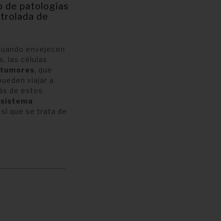
o de patologías
ntrolada de
 Cuando envejecen
, las células
tumores
, que
pueden viajar a
ás de estos
l
sistema
sí que se trata de