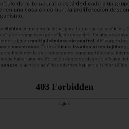
apítulo de la temporada está dedicado a un grup
ienen una cosa en común: la proliferación desco
rganismo.
se dividen
de manera habitual para formar nuevas células.
en” y se reemplazan por células normales. En algunos casos
 morir, siguen
multiplicándose sin control
. Ahí surgen los
nos
o
cancerosos
. Éstos últimos
invaden otros tejidos
y 
cuerpo haciendo lo que conocemos como metástasis. Adem
puede haber una proliferación descontrolada de células de
a
sangre
, y aunque aquí no podemos hablar de tumor sólido, 