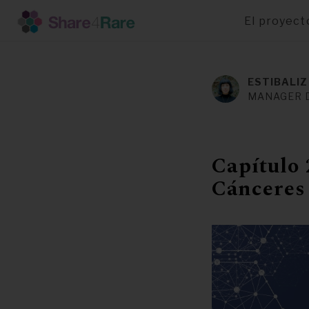
El proyect
Pasar
al
contenido
ESTIBALIZ
principal
MANAGER 
Capítulo 
Cánceres