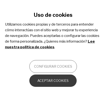
Configurar cookies
Uso de cookies
Pasar
al
Utilizamos cookies propias y de terceros para entender
Osteogénesis imperfecta
contenido
cómo interactúas con el sitio web y mejorar tu experiencia
principal
de navegación. Puedes aceptarlas o configurar las cookies
de forma personalizada. ¿Quieres más información?
Lee
OTROS
nuestra política de cookies
.
Introducción
CONFIGURAR COOKIES
La
osteogénesis imperfecta
(OI)
o enfermedad de
ACEPTAR COOKIES
los
huesos de cristal
es un trastorno genético
caracterizado por la
extrema fragilidad de los
huesos
. También puede causar
debilidad muscular
,
problemas
dentales
y de columna y pérdida del
sentido del oído. La OI puede ser causada por uno o